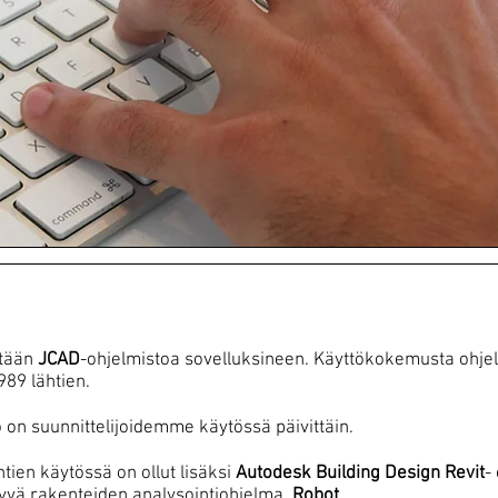
etään
JCAD
-ohjelmistoa sovelluksineen. Käyttökokemusta ohje
89 lähtien.​
o on suunnittelijoidemme käytössä päivittäin.
tien käytössä on ollut lisäksi
Autodesk Building Design Revit
-
ttyvä rakenteiden analysointiohjelma,
Robot
.