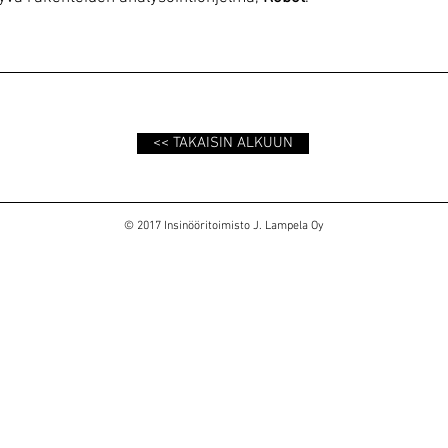
<< TAKAISIN ALKUUN
© 2017 Insinööritoimisto J. Lampela Oy