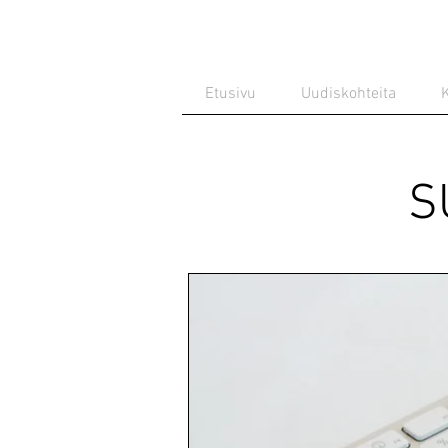
Etusivu
Uudiskohteita
K
S