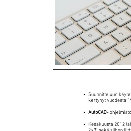
Suunnitteluun käyt
kertynyt vuodesta 19
AutoCAD
- ohjelmist
Kesäkuusta 2012 läh
2×3) sekä siihen lii