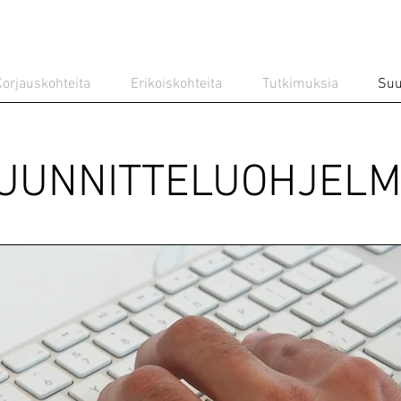
orjauskohteita
Erikoiskohteita
Tutkimuksia
Suu
UUNNITTELUOHJELM