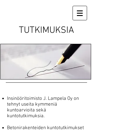
TUTKIMUKSIA
Insinööritoimisto J. Lampela Oy on
tehnyt useita kymmeniä
kuntoarvioita sekä
kuntotutkimuksia.
Betonirakenteiden kuntotutkimukset