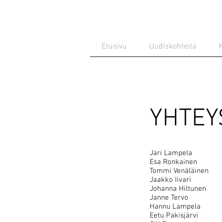
Etusivu
Uudiskohteita
K
YHTEY
Jari Lampela 0
Esa Ronkainen 0
Tommi Venäläinen
Jaakko Iivari 
Johanna Hiltunen
Janne Tervo 0
Hannu Lampe
Eetu Pakisjä