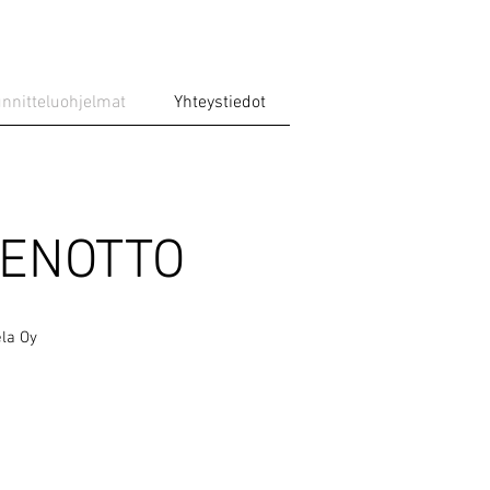
nnitteluohjelmat
Yhteystiedot
ENOTTO
ela Oy