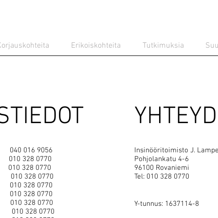
orjauskohteita
Erikoiskohteita
Tutkimuksia
Suu
STIEDOT
YHTEYD
40 016 9056
Insinööritoimisto J. Lamp
10 328 0770
Pohjolankatu 4-6
 010 328 0770
96100 Rovaniemi
010 328 0770
Tel: 010 328 0770
 010 328 0770
10 328 0770
la
010 328 0770
Y-tunnus: 1637114-8
rvi
010 328 0770