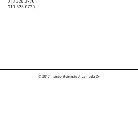
0 328 0770
10 328 0770
© 2017 Insinööritoimisto J. Lampela Oy